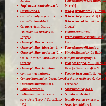
Spreng.
Peucedanum oreoselinum
(L.
Bupleurum tenuissimum
L.
Moench]
Carum carvi
L.
Orlaya grandiflora
(L.) Hoffm.
Caucalis platycarpos
L. (=
Orlaya platycarpos
W.D.J.Koch 
Caucalis daucoides
L.)
Orlaya daucoides
auct. non (L.)
Cervaria rivini
Gaertn. (=
Greuter]
Peucedanum cervaria
(L.)
Pastinaca sativa
L.
Lapeyr.)
Petroselinum crispum
(Mill.)
Chaerophyllum aureum
L.
Fuss
Chaerophyllum hirsutum
L.
Peucedanum officinale
L.
Chaerophyllum nodosum
(L.)
Pimpinella major
(L.) Huds.
Crantz (=
Myrrhoides nodosa
(L.)
Pimpinella saxifraga
L.
Cannon)
Prangos trifida
(Mill.) Herrnst
Chaerophyllum temulum
L.
Heyn [=
Cachrys trifida
Mill.]
Conium maculatum
L.
Pseudorlaya pumila
(L.) Gran
Conopodium majus
(Gouan) Loret
Ptychotis saxifraga
(L.) Loret 
Crithmum maritimum
L.
Barrandon
Daucus carota
L.
Sanicula europaea
L.
Dethawia splendens
subsp.
Scandix australis
L.
splendens
(Lapeyr.) Kerguélen,
Scandix pecten-veneris
L.
1993
Seseli longifolium
L.