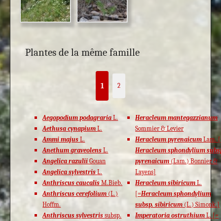
Plantes de la même famille
1
2
Aegopodium podagraria
L.
Heracleum mantegazzianum
Aethusa cynapium
L.
Sommier & Levier
Ammi majus
L.
Heracleum pyrenaicum
Lam. [
Anethum graveolens
L.
Heracleum sphondylium subs
Angelica razulii
Gouan
pyrenaicum
(Lam.) Bonnier &
Angelica sylvestris
L.
Layens]
Anthriscus caucalis
M.Bieb.
Heracleum sibiricum
L.
Anthriscus cerefolium
(L.)
[=
Heracleum sphondylium
Hoffm.
subsp. sibiricum
(L.) Simonk.]
Anthriscus sylvestris
subsp.
Imperatoria ostruthium
L. [=