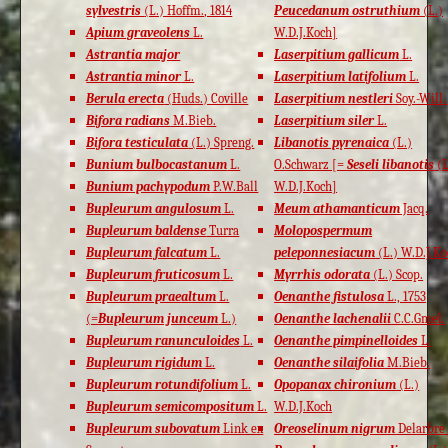
sylvestris
(L.) Hoffm., 1814
Peucedanum ostruthium
(L.)
Apium graveolens
L.
W.D.J.Koch]
Astrantia major
Laserpitium gallicum
L.
Astrantia minor
L.
Laserpitium latifolium
L.
Berula erecta
(Huds.) Coville
Laserpitium nestleri
Soy.-Will.
Bifora radians
M.Bieb.
Laserpitium siler
L.
Bifora testiculata
(L.) Spreng.
Libanotis pyrenaica
(L.)
Bunium bulbocastanum
L.
O.Schwarz [=
Seseli libanotis
(L
Bunium pachypodum
P.W.Ball
W.D.J.Koch]
Bupleurum angulosum
L.
Meum athamanticum
Jacq.
Bupleurum baldense
Turra
Molopospermum
Bupleurum falcatum
L.
peleponnesiacum
(L.) W.D.J.Ko
Bupleurum fruticosum
L.
Myrrhis odorata
(L.) Scop.
Bupleurum praealtum
L.
Oenanthe fistulosa
L., 1753
(=
Bupleurum junceum
L.)
Oenanthe lachenalii
C.C.Gmel.
Bupleurum ranunculoides
L.
Oenanthe pimpinelloides
L.
Bupleurum rigidum
L.
Oenanthe silaifolia
M.Bieb.
Bupleurum rotundifolium
L.
Opopanax chironium
(L.)
Bupleurum semicompositum
L.
W.D.J.Koch
Bupleurum subovatum
Link ex
Oreoselinum nigrum
Delarbre