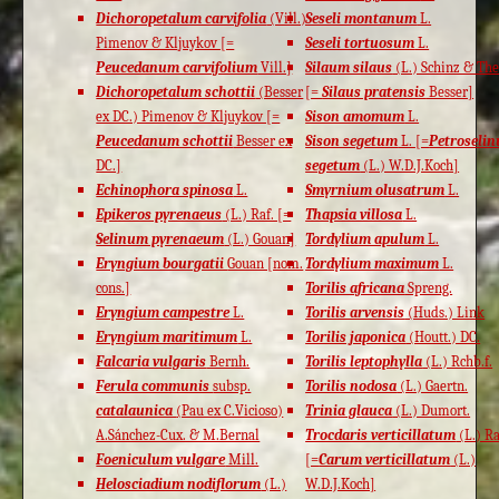
Dichoropetalum carvifolia
(Vill.)
Seseli montanum
L.
Pimenov & Kljuykov [=
Seseli tortuosum
L.
Peucedanum carvifolium
Vill.]
Silaum silaus
(L.) Schinz & The
Dichoropetalum schottii
(Besser
[=
Silaus pratensis
Besser]
ex DC.) Pimenov & Kljuykov [=
Sison amomum
L.
Peucedanum schottii
Besser ex
Sison segetum
L. [=
Petroseli
DC.]
segetum
(L.) W.D.J.Koch]
Echinophora spinosa
L.
Smyrnium olusatrum
L.
Epikeros pyrenaeus
(L.) Raf. [=
Thapsia villosa
L.
Selinum pyrenaeum
(L.) Gouan]
Tordylium apulum
L.
Eryngium bourgatii
Gouan [nom.
Tordylium maximum
L.
cons.]
Torilis africana
Spreng.
Eryngium campestre
L.
Torilis arvensis
(Huds.) Link
Eryngium maritimum
L.
Torilis japonica
(Houtt.) DC.
Falcaria vulgaris
Bernh.
Torilis leptophylla
(L.) Rchb.f.
Ferula communis
subsp.
Torilis nodosa
(L.) Gaertn.
catalaunica
(Pau ex C.Vicioso)
Trinia glauca
(L.) Dumort.
A.Sánchez-Cux. & M.Bernal
Trocdaris verticillatum
(L.) Ra
Foeniculum vulgare
Mill.
[=
Carum verticillatum
(L.)
Helosciadium nodiflorum
(L.)
W.D.J.Koch]