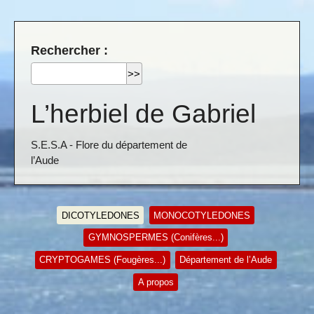
Rechercher :
L’herbiel de Gabriel
S.E.S.A - Flore du département de
l’Aude
DICOTYLEDONES
MONOCOTYLEDONES
GYMNOSPERMES (Conifères...)
CRYPTOGAMES (Fougères...)
Département de l’Aude
A propos