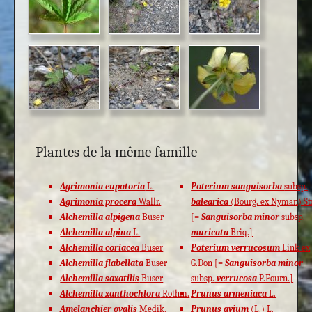
Plantes de la même famille
Agrimonia eupatoria
L.
Poterium sanguisorba
subsp.
Agrimonia procera
Wallr.
balearica
(Bourg. ex Nyman) St
Alchemilla alpigena
Buser
[=
Sanguisorba minor
subsp.
Alchemilla alpina
L.
muricata
Briq.]
Alchemilla coriacea
Buser
Poterium verrucosum
Link ex
Alchemilla flabellata
Buser
G.Don [=
Sanguisorba minor
Alchemilla saxatilis
Buser
subsp.
verrucosa
P.Fourn.]
Alchemilla xanthochlora
Rothm.
Prunus armeniaca
L.
Amelanchier ovalis
Medik.
Prunus avium
(L.) L.