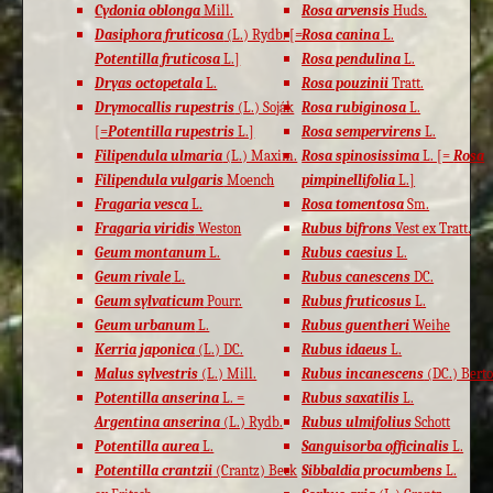
Cydonia oblonga
Mill.
Rosa arvensis
Huds.
Dasiphora fruticosa
(L.) Rydb. [=
Rosa canina
L.
Potentilla fruticosa
L.]
Rosa pendulina
L.
Dryas octopetala
L.
Rosa pouzinii
Tratt.
Drymocallis rupestris
(L.) Soják
Rosa rubiginosa
L.
[=
Potentilla rupestris
L.]
Rosa sempervirens
L.
Filipendula ulmaria
(L.) Maxim.
Rosa spinosissima
L. [=
Rosa
Filipendula vulgaris
Moench
pimpinellifolia
L.]
Fragaria vesca
L.
Rosa tomentosa
Sm.
Fragaria viridis
Weston
Rubus bifrons
Vest ex Tratt.
Geum montanum
L.
Rubus caesius
L.
Geum rivale
L.
Rubus canescens
DC.
Geum sylvaticum
Pourr.
Rubus fruticosus
L.
Geum urbanum
L.
Rubus guentheri
Weihe
Kerria japonica
(L.) DC.
Rubus idaeus
L.
Malus sylvestris
(L.) Mill.
Rubus incanescens
(DC.) Berto
Potentilla anserina
L. =
Rubus saxatilis
L.
Argentina anserina
(L.) Rydb.
Rubus ulmifolius
Schott
Potentilla aurea
L.
Sanguisorba officinalis
L.
Potentilla crantzii
(Crantz) Beck
Sibbaldia procumbens
L.