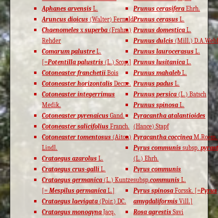
Aphanes arvensis
L.
Prunus cerasifera
Ehrh.
Aruncus dioicus
(Walter) Fernald
Prunus cerasus
L.
Chaenomeles
x
superba
(Frahm)
Prunus domestica
L.
Rehder
Prunus dulcis
(Mill.) D.A.Web
Comarum palustre
L.
Prunus laurocerasus
L.
[=
Potentilla palustris
(L.) Scop.]
Prunus lusitanica
L.
Cotoneaster franchetii
Bois
Prunus mahaleb
L.
Cotoneaster horizontalis
Decne.
Prunus padus
L.
Cotoneaster integerrimus
Prunus persica
(L.) Batsch
Medik.
Prunus spinosa
L.
Cotoneaster pyrenaicus
Gand.
Pyracantha atalantioides
Cotoneaster salicifolius
Franch.
(Hance) Stapf
Cotoneaster tomentosus
(Aiton)
Pyracantha coccinea
M.Roem.
Lindl.
Pyrus communis
subsp.
pyras
Crataegus azarolus
L.
(L.) Ehrh.
Crataegus crus-galli
L.
Pyrus communis
Crataegus germanica
(L.) Kuntze
subsp.
communis
L.
[=
Mespilus germanica
L.]
Pyrus spinosa
Forssk. [=
Pyrus
Crataegus laevigata
(Poir.) DC.
amygdaliformis
Vill.]
Crataegus monogyna
Jacq.
Rosa agrestis
Savi