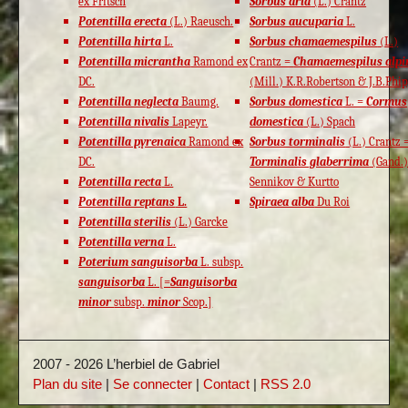
ex Fritsch
Sorbus aria
(L.) Crantz
Potentilla erecta
(L.) Raeusch.
Sorbus aucuparia
L.
Potentilla hirta
L.
Sorbus chamaemespilus
(L.)
Potentilla micrantha
Ramond ex
Crantz =
Chamaemespilus alpi
DC.
(Mill.) K.R.Robertson & J.B.Phi
Potentilla neglecta
Baumg.
Sorbus domestica
L. =
Cormus
Potentilla nivalis
Lapeyr.
domestica
(L.) Spach
Potentilla pyrenaica
Ramond ex
Sorbus torminalis
(L.) Crantz 
DC.
Torminalis glaberrima
(Gand.
Potentilla recta
L.
Sennikov & Kurtto
Potentilla reptans
L.
Spiraea alba
Du Roi
Potentilla sterilis
(L.) Garcke
Potentilla verna
L.
Poterium sanguisorba
L. subsp.
sanguisorba
L. [=
Sanguisorba
minor
subsp.
minor
Scop.]
2007 - 2026 L’herbiel de Gabriel
Plan du site
|
Se connecter
|
Contact
|
RSS 2.0