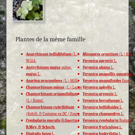
Plantes de la même famille
Anarrhinum bellidifolium
(L.)
Misopates orontium
(L.) Raf.
Willd.
Veronica agrestis
L.
Antirrhinum majus
subsp.
Veronica alpina
L.
majus
L.
Veronica anagallis-aquatica
L
Asarina procumbens
(L.) Mill.
Veronica anagalloides
Guss.
Chaenorhinum minus
(L.) Lange
Veronica aphylla
L.
Chaenorhinum origanifolium
Veronica arvensis
L.
(L.) Kostel.
Veronica beccabunga
L.
Chaenorhinum rubrifolium
Veronica bellidioides
L.
(Robill. & Castagne ex DC.) Fourr.
Veronica chamaedrys
L.
Cymbalaria muralis
G.Gaertn.,
Veronica cymbalaria
Bodard
B.Mey. & Scherb.
Veronica fruticulosa
L.
Digitalis lutea
L.
Veronica hederifolia
L.