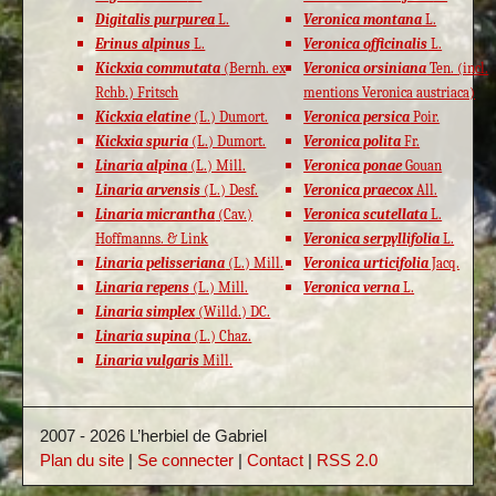
Digitalis purpurea
L.
Veronica montana
L.
Erinus alpinus
L.
Veronica officinalis
L.
Kickxia commutata
(Bernh. ex
Veronica orsiniana
Ten. (incl.
Rchb.) Fritsch
mentions Veronica austriaca)
Kickxia elatine
(L.) Dumort.
Veronica persica
Poir.
Kickxia spuria
(L.) Dumort.
Veronica polita
Fr.
Linaria alpina
(L.) Mill.
Veronica ponae
Gouan
Linaria arvensis
(L.) Desf.
Veronica praecox
All.
Linaria micrantha
(Cav.)
Veronica scutellata
L.
Hoffmanns. & Link
Veronica serpyllifolia
L.
Linaria pelisseriana
(L.) Mill.
Veronica urticifolia
Jacq.
Linaria repens
(L.) Mill.
Veronica verna
L.
Linaria simplex
(Willd.) DC.
Linaria supina
(L.) Chaz.
Linaria vulgaris
Mill.
2007 - 2026 L’herbiel de Gabriel
Plan du site
|
Se connecter
|
Contact
|
RSS 2.0