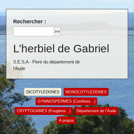
Rechercher :
L’herbiel de Gabriel
S.E.S.A - Flore du département de
l’Aude
DICOTYLEDONES
MONOCOTYLEDONES
GYMNOSPERMES (Conifères...)
CRYPTOGAMES (Fougères...)
Département de l’Aude
A propos